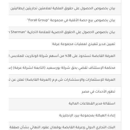
حساب السهم
بيان بخصوص الحصول على حقوق الملكية لعلامتين تجاريتين إيطاليتين
بيان بخصوص بيع حصة الأقلية في مجموعة “Forall Group”
إدارة علاقات المستثمرين
ﺑﯾﺎن ﺑﺧﺻوص اﻟﺣﺻول ﻋﻠﻲ اﻟﺣﻘوق اﻟﺣﺻرﯾﺔ ﻟﻠﻌﻼﻣﺔ اﻟﺗﺟﺎرﯾﺔ “Ben Sherman”
تعيين مدير تنفيذي لعمليات مجموعة عرفة
العرفة القابضة تستحوذ على 38% من أسهم شركة كونكريت للملابس الجاهزة
محكمة الإستئناف تقضي بحق شركة بورسعيد (التابعة لشركة عرفة) إستغلال ا
العرفة للإستثمارات والإستشارات ش.م.م (العرفة القابضة) تعلن عن تغير ال
تطور الأحداث في مصر
استقالة مدير القطاعات المالية
إعادة الهيكلة بمجموعة بيرد الإنجليزية
البنك التجاري الدولي وعرفة القابضة يوقعان عقود النهائي بشأن صفقة كونك